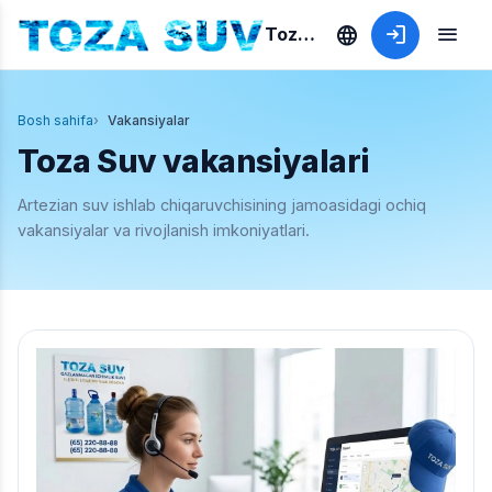
language
login
menu
Toza Suv
Bosh sahifa
Vakansiyalar
Toza Suv vakansiyalari
Artezian suv ishlab chiqaruvchisining jamoasidagi ochiq
vakansiyalar va rivojlanish imkoniyatlari.