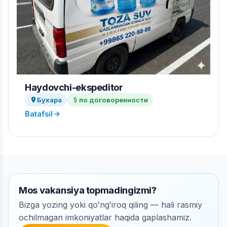
Haydovchi-ekspeditor
Бухара
по договоренности
Batafsil
Mos vakansiya topmadingizmi?
Bizga yozing yoki qoʻngʻiroq qiling — hali rasmiy
ochilmagan imkoniyatlar haqida gaplashamiz.