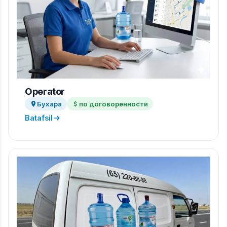
Operator
Бухара
по договоренности
Batafsil