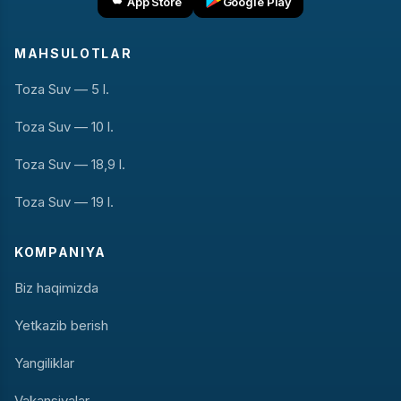
App Store
Google Play
MAHSULOTLAR
Toza Suv — 5 l.
Toza Suv — 10 l.
Toza Suv — 18,9 l.
Toza Suv — 19 l.
KOMPANIYA
Biz haqimizda
Yetkazib berish
Yangiliklar
Vakansiyalar