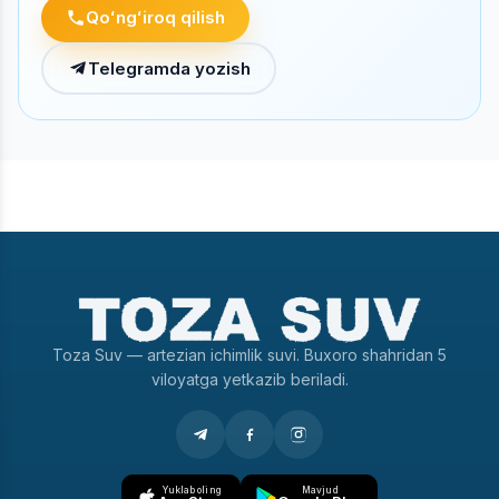
Qoʻngʻiroq qilish
Telegramda yozish
Toza Suv — artezian ichimlik suvi. Buxoro shahridan 5
viloyatga yetkazib beriladi.
Yuklab oling
Mavjud